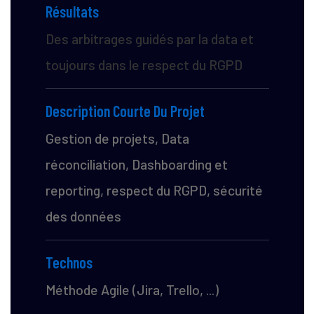
Résultats
Des arbitrages guidés par la data et
toujours dans le respect
du RGPD
Description Courte Du Projet
Gestion de projets, Data
réconciliation
​,
Dashboarding et
reporting
​, r
espect du RGPD, sécurité
des données
Technos
Méthode Agile (Jira, Trello, ...)